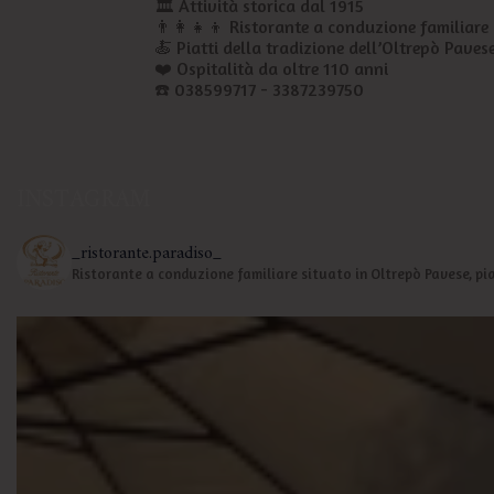
🏛️ Attività storica dal 1915
👨‍👩‍👧‍👦 Ristorante a conduzione familiare
🍝 Piatti della tradizione dell’Oltrepò Paves
❤️ Ospitalità da oltre 110 anni
☎️ 038599717 - 3387239750
Ristorante Paradiso
si trova presso Oltrepo Pavese.
1 week ago
INSTAGRAM
Chiudi gli occhi e immagina… ✨
_ristorante.paradiso_
Un tramonto sulle colline, il profumo della cucina che a
Ristorante a conduzione familiare situato in Oltrepò Pavese, piat
Si parte con un antipastino, poi arrivano i nostri tortell
cheremo. ❤️ Graz
E dopo? C’è ancora spazio per un secondo… oppure è il
I momenti più belli sono quelli vissuti intor
...
Vedi altro
Video
Visualizza su Facebook
·
Condividi