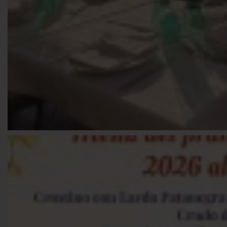
Foto
Visualizza su Facebook
·
Condividi
Ristorante Paradiso
3 weeks ago
La nostra proposta per il pranzo di Ferragosto! 🌻💛
☎️ Per info e prenotazioni 038599717 - 3387239750
📌 Canevino, Colli Verdi (PV)
Foto
Visualizza su Facebook
·
Condividi
Ristorante Paradiso
si trova presso Camera di Commer
3 weeks ago
Cari amici,
oggi condividiamo con voi una notizia che ci riempie il c