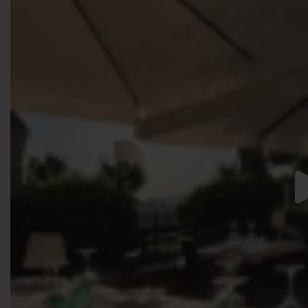
Ristorante Paradiso
2 weeks ago
La nostra proposta per il pranzo di Ferragosto! 🌻💛
☎️ Per info e prenotazioni 038599717 - 3387239750
📌 Canevino, Colli Verdi (PV)
Foto
Visualizza su Facebook
·
Condividi
Ristorante Paradiso
si trova presso Camera di Commer
2 weeks ago
Momenti che difficilmente dimenticheremo. ❤️
Grazie di cuore a tutti per l’affetto che ci avete dimostr
Un sentito grazie a Regione Lombardia per questo impo
#attivitàstorica
#regionelombardia
#ristoranteoltrepop