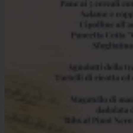
Quando chiediamo alla nonna Gina da quanto tempo esist
E forse non esiste risposta più be
...
Vedi altro
Foto
Visualizza su Facebook
·
Condividi