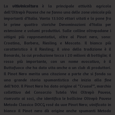
La
vitivinicoltura
è la principale attività agricola
dell’Oltrepò Pavese che ne fanno una delle zone vinicole più
importanti d’Italia. Vanta 13.500 ettari vitati e lo pone fra
le prime quattro storiche Denominazioni d’Italia per
estensione e volumi produttivi. Sulle colline oltrepadane i
vitigni più rappresentativi, oltre al Pinot nero, sono:
Croatina, Barbera, Riesling e Moscato. Il bianco più
caratteristico è il Riesling; il vino della tradizione è il
Bonarda, la cui produzione tocca i 20 milioni di bottiglie; il
rosso più importante, con un nome evocativo, è il
Buttafuoco che ha dato vita anche a un club di produttori.
Il Pinot Nero merita una citazione a parte che si fonda su
una grande storia spumantistica che inizia alla fine
dell’800. Il Pinot Nero ha dato origine al “Cruasé’”, marchio
collettivo del Consorzio Tutela Vini Oltrepò Pavese,
riservato ai soci, che identifica le bollicine Oltrepò Pavese
Metodo Classico DOCG rosé da uve Pinot Nero; vinificato in
bianco il Pinot nero dà origine anche spumanti Metodo