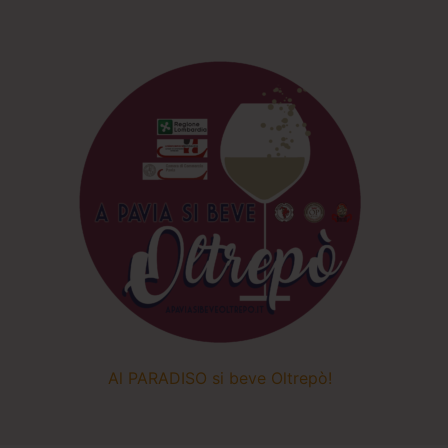
Al PARADISO si beve Oltrepò!