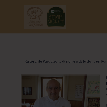
Vai
al
contenuto
Ristorante Paradiso… di nome e di fatto… un Parad