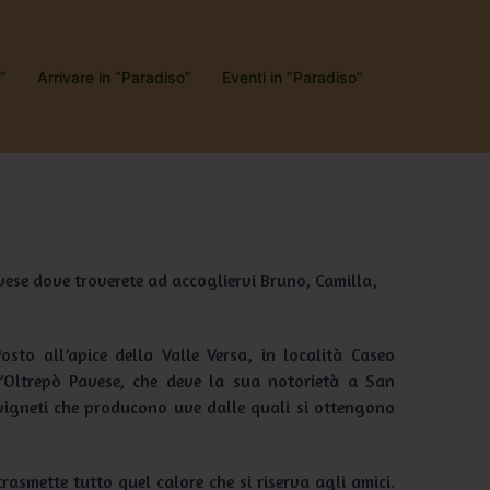
”
Arrivare in “Paradiso”
Eventi in “Paradiso”
vese dove troverete ad accogliervi Bruno, Camilla,
Posto all’apice della Valle Versa, in località Caseo
l’Oltrepò Pavese, che deve la sua notorietà a San
 vigneti che producono uve dalle quali si ottengono
trasmette tutto quel calore che si riserva agli amici.