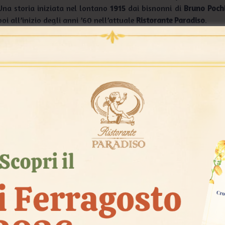
Una storia iniziata nel lontano
1915
dai bisnonni di
Bruno Poch
poi all’inizio degli anni ’60 nell’attuale
Ristorante Paradiso
.
Al “
Paradiso
” ad accogliervi
Bruno
che si occupa della cucina, l
sala… e poi c’è anche il piccolo
Riccardo
che per il momento è l
Bruno
.
Una storia, una tradizione enogastronomica, una ristorazione l
seguito le mode della cucina, a cui
Bruno
è rimasto fortement
tipica, legata al territorio, con prodotti di qualità e di stagione.
I protagonisti di un sogno