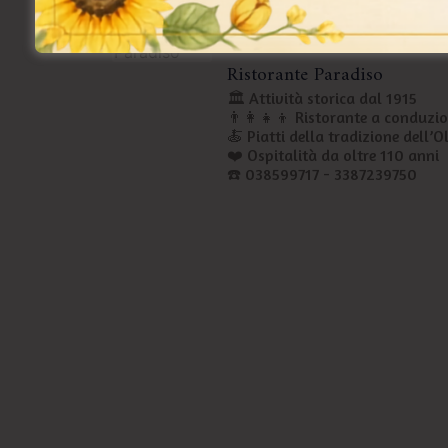
Ristorante Paradiso
🏛️ Attività storica dal 1915
👨‍👩‍👧‍👦 Ristorante a conduzi
🍝 Piatti della tradizione dell’
❤️ Ospitalità da oltre 110 anni
☎️ 038599717 - 3387239750