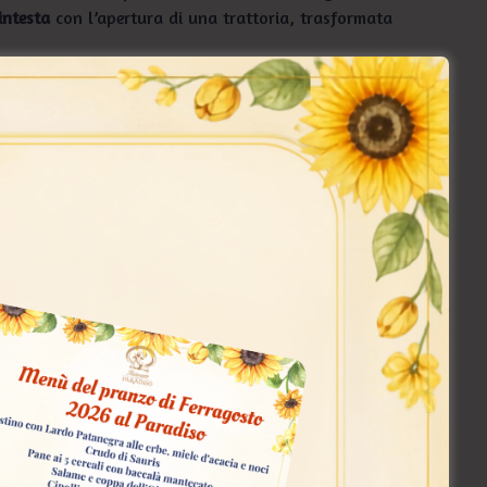
intesta
con l’apertura di una trattoria, trasformata
a moglie
Camilla
e la figlia
Matilde
che gestiscono la
’assaggiatore ufficiale delle preparazioni del papà
unga quasi un secolo che non si è persa, che non ha
e legato, proponendo così una cucina più che mai
 in “Paradiso”