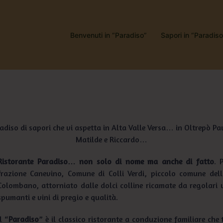
Benvenuti in “Paradiso”
Sapori in “Paradiso
iso di sapori che vi aspetta in Alta Valle Versa… in Oltrepò Pa
Matilde e Riccardo…
Ristorante Paradiso… non solo di nome ma anche di fatto
. 
frazione Canevino, Comune di Colli Verdi, piccolo comune del
Colombano, attorniato dalle dolci colline ricamate da regolari
spumanti e vini di pregio e qualità.
Il “
Paradiso
” è il classico ristorante a conduzione familiare che 