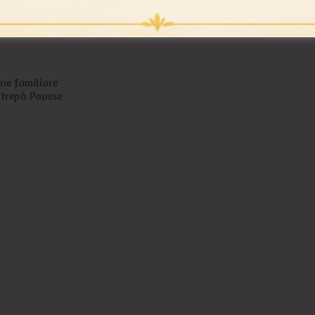
one familiare
Oltrepò Pavese
Ristorante Paradiso
si trova presso Oltrepo Pavese.
2 weeks ago
Chiudi gli occhi e immagina… ✨
Un tramonto sulle colline, il profumo della cucina che
Si parte con un antipastino, poi arrivano i nostri torte
E dopo? C’è ancora spazio per un secondo… oppure è 
I momenti più belli sono quelli vissuti intor
...
Vedi altro